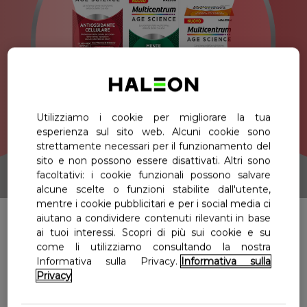
Multicentrum Age Science Mente
Dove Comprare
Multicentrum Age Science
Select Country
Italia
Antiossidante Cellulare
Multicentrum Age Science Ossa,
Utilizziamo i cookie per migliorare la tua
esperienza sul sito web. Alcuni cookie sono
Muscoli e Articolazioni
strettamente necessari per il funzionamento del
sito e non possono essere disattivati. Altri sono
facoltativi: i cookie funzionali possono salvare
alcune scelte o funzioni stabilite dall'utente,
mentre i cookie pubblicitari e per i social media ci
aiutano a condividere contenuti rilevanti in base
Agisci oggi per il tuo domani,
ai tuoi interessi. Scopri di più sui cookie e su
come li utilizziamo consultando la nostra
con Multicentrum Age Science,
Informativa sulla Privacy.
Informativa sulla
Privacy
alleato della tua età.