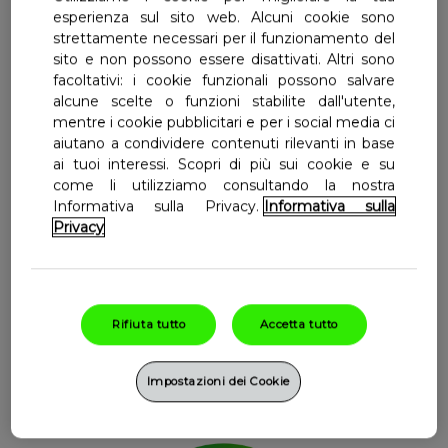
componenti strutturali delle membrane cellulari
esperienza sul sito web. Alcuni cookie sono
strettamente necessari per il funzionamento del
sito e non possono essere disattivati. Altri sono
facoltativi: i cookie funzionali possono salvare
alcune scelte o funzioni stabilite dall'utente,
Benefici del Prodotto
mentre i cookie pubblicitari e per i social media ci
aiutano a condividere contenuti rilevanti in base
ai tuoi interessi. Scopri di più sui cookie e su
Funzione muscolare
come li utilizziamo consultando la nostra
Contiene vitamina D che favorisce il
Informativa sulla Privacy.
Informativa sulla
mantenimento della normale funzione
Privacy
muscolare.
Stati di tensione
Rifiuta tutto
Accetta tutto
Con estratto di Boswellia per contrastare
stati di tensione localizzati.
Impostazioni dei Cookie