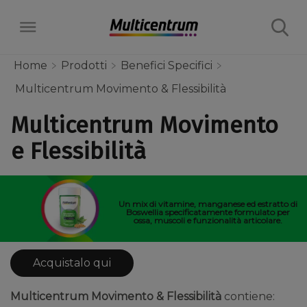
Home
Prodotti
Benefici Specifici
Multicentrum Movimento & Flessibilità
Prodotti
Multicentrum Movimento
Multivitaminici
e Flessibilità
Insieme alle Mamme
Benefici Specifici
Mamma non sei sola
Alleati della tua età
Gravidanza
Un mix di vitamine, manganese ed estratto di
Boswellia specificatamente formulato per
Materiali utili per le mamme
ossa, muscoli e funzionalità articolare.
Scopri il tuo Multicentrum Age
La nostra filosofia
Bambini
Prodotti
Science
Acquistalo qui
Multicentrum Age Science
Trova il prodotto per te
Multicentrum Age Science
Multicentrum Movimento & Flessibilità
contiene: