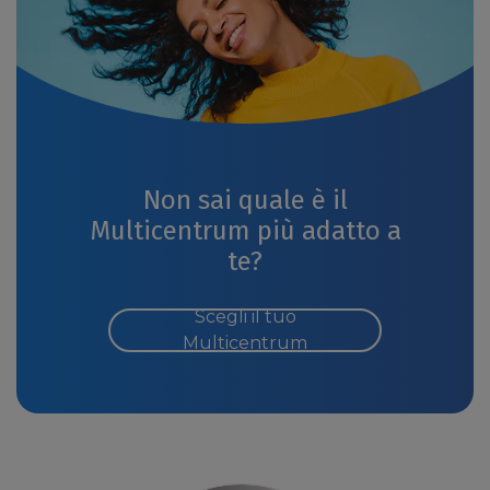
Non sai quale è il
Multicentrum più adatto a
te?
Scegli il tuo
Multicentrum