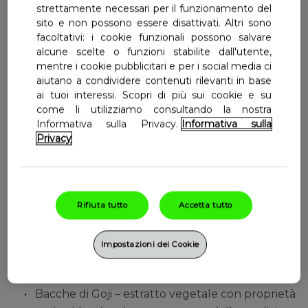
strettamente necessari per il funzionamento del
Multicentrum Age Science Mente
È un integratore alimentare multivitaminico e
sito e non possono essere disattivati. Altri sono
facoltativi: i cookie funzionali possono salvare
multiminerale appositamente formulato per
Dove Comprare
Multicentrum Age Science
alcune scelte o funzioni stabilite dall'utente,
proteggere le cellule dallo stress ossidativo.
Select Country
mentre i cookie pubblicitari e per i social media ci
Italia
Antiossidante Cellulare
aiutano a condividere contenuti rilevanti in base
Lo stress ossidativo si verifica quando vi è uno
ai tuoi interessi. Scopri di più sui cookie e su
squilibrio tra i radicali liberi presenti nell'organismo e
Multicentrum Age Science Ossa,
come li utilizziamo consultando la nostra
gli antiossidanti disponibili per combatterli, ed è un
Informativa sulla Privacy.
Informativa sulla
Muscoli e Articolazioni
fattore che può accelerare il normale processo di
Privacy
invecchiamento cellulare, anche legato a fattori
come inquinamento, stress, fumo ecc.
Rifiuta tutto
Accetta tutto
Silver Pro-Complex
Multicentrum Age Science Antiossidante contiene il
Impostazioni dei Cookie
Silver-Pro Complex, un mix specifico di vitamine (A,
B2, C and E) e minerali (rame, zinco e selenio) tra cui:
Bacche di Goji – estratto vegetale con proprietà